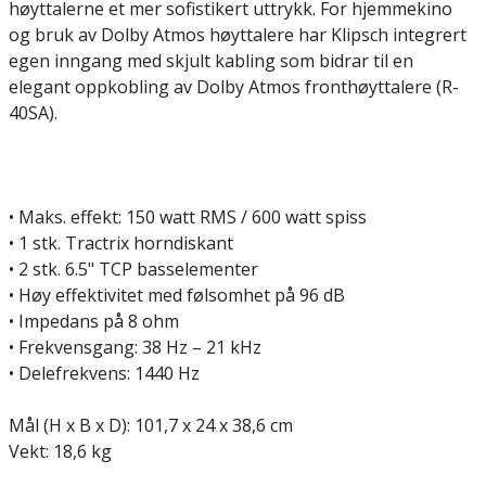
høyttalerne et mer sofistikert uttrykk. For hjemmekino
og bruk av Dolby Atmos høyttalere har Klipsch integrert
egen inngang med skjult kabling som bidrar til en
elegant oppkobling av Dolby Atmos fronthøyttalere (R-
40SA).
• Maks. effekt: 150 watt RMS / 600 watt spiss
• 1 stk. Tractrix horndiskant
• 2 stk. 6.5" TCP basselementer
• Høy effektivitet med følsomhet på 96 dB
• Impedans på 8 ohm
• Frekvensgang: 38 Hz – 21 kHz
• Delefrekvens: 1440 Hz
Mål (H x B x D): 101,7 x 24 x 38,6 cm
Vekt: 18,6 kg