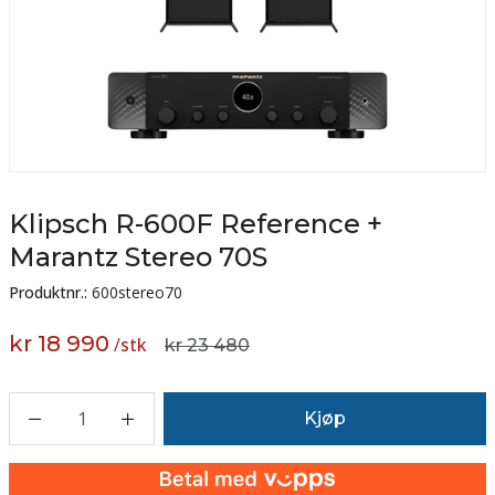
Klipsch R-600F Reference +
Marantz Stereo 70S
Produktnr.:
600stereo70
kr 18 990
/
stk
kr 23 480
1
Kjøp