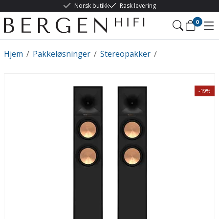
Norsk butikk
Rask levering
0
Hjem
/
Pakkeløsninger
/
Stereopakker
/
-19%