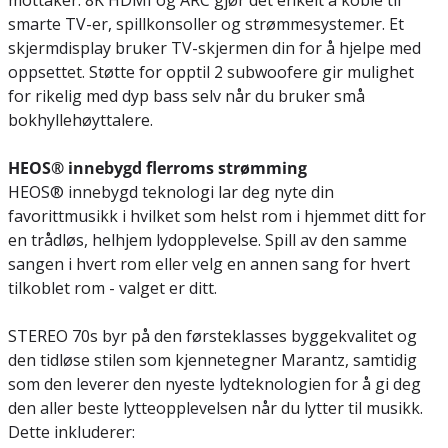
mottaker. 8K HDMI og ARC gjør det enkelt å koble til
smarte TV-er, spillkonsoller og strømmesystemer. Et
skjermdisplay bruker TV-skjermen din for å hjelpe med
oppsettet. Støtte for opptil 2 subwoofere gir mulighet
for rikelig med dyp bass selv når du bruker små
bokhyllehøyttalere.
HEOS® innebygd flerroms strømming
HEOS® innebygd teknologi lar deg nyte din
favorittmusikk i hvilket som helst rom i hjemmet ditt for
en trådløs, helhjem lydopplevelse. Spill av den samme
sangen i hvert rom eller velg en annen sang for hvert
tilkoblet rom - valget er ditt.
STEREO 70s byr på den førsteklasses byggekvalitet og
den tidløse stilen som kjennetegner Marantz, samtidig
som den leverer den nyeste lydteknologien for å gi deg
den aller beste lytteopplevelsen når du lytter til musikk.
Dette inkluderer: