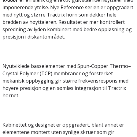
R-600F
er en slank og effektiv gulvstående høyttaler med
imponerende ytelse. Nye Reference serien er oppgradert
med nytt og større Tractrix horn som dekker hele
bredden av høyttaleren. Resultatet er mer kontrollert
spredning av lyden kombinert med bedre oppløsning og
presisjon i diskantområdet.
Nyutviklede basselementer med Spun-Copper Thermo–
Crystal Polymer (TCP) membraner og forsterket
mekanisk oppbygging gir større frekvensrespons med
høyere presisjon og en sømløs integrasjon til Tractrix
hornet.
Kabinettet og designet er oppgradert, blant annet er
elementene montert uten synlige skruer som gir