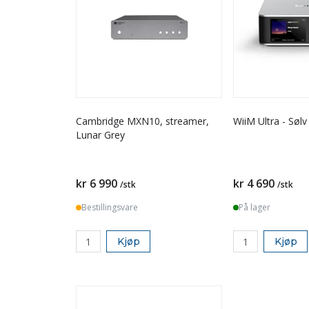
Cambridge MXN10, streamer,
WiiM Ultra - Sølv
Lunar Grey
kr 6 990
kr 4 690
/stk
/stk
Bestillingsvare
På lager
Kjøp
Kjøp