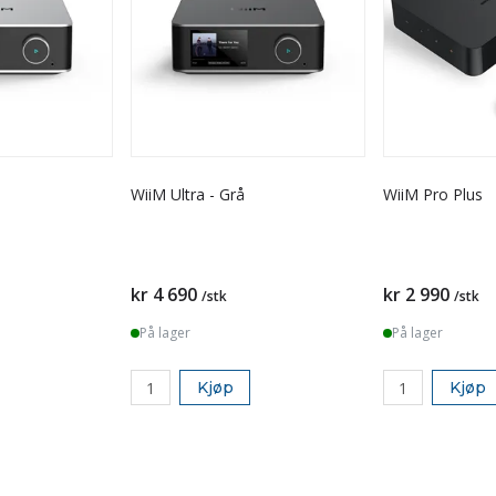
WiiM Ultra - Grå
WiiM Pro Plus
kr 4 690
kr 2 990
/stk
/stk
På lager
På lager
Kjøp
Kjøp