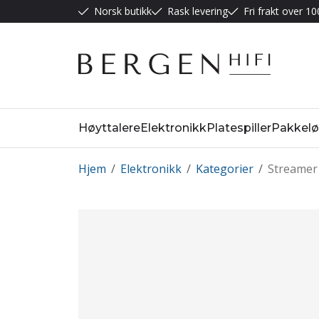
Norsk butikk
Rask levering
Fri frakt over 10
Høyttalere
Elektronikk
Platespiller
Pakkelø
Hjem
/
Elektronikk
/
Kategorier
/
Streamer