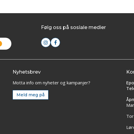
Følg oss på sosiale medier
Nyhetsbrev
Ko
Motta info om nyheter og kampanjer?
Epo
Tel
Meld meg på
Åpn
Man
Tor
Lør