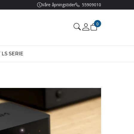
Våre åpningstider
55909010
0
 LS SERIE