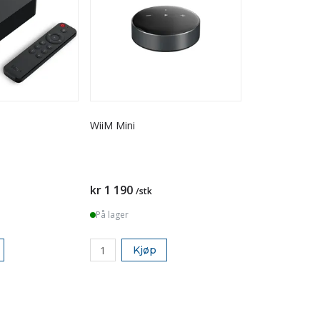
WiiM Mini
kr 1 190
/stk
På lager
Kjøp