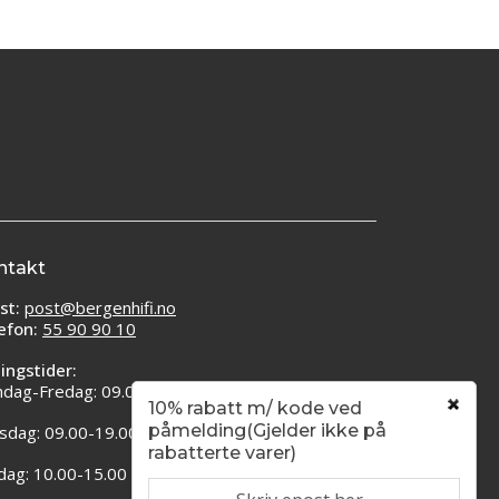
ntakt
st:
post@bergenhifi.no
efon:
55 90 90 10
ingstider:
dag-Fredag: 09.00-16.00
10% rabatt m/ kode ved
påmelding(Gjelder ikke på
sdag: 09.00-19.00
rabatterte varer)
dag: 10.00-15.00