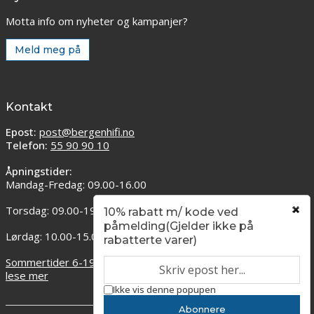
Motta info om nyheter og kampanjer?
Meld meg på
Kontakt
Epost:
post@bergenhifi.no
Telefon:
55 90 90 10
Åpningstider:
Mandag-Fredag: 09.00-16.00
Torsdag: 09.00-19.00
10% rabatt m/ kode ved
påmelding(Gjelder ikke på
Lørdag: 10.00-15.00
rabatterte varer)
Sommertider 6-19 juli. Åpent 11:00 til 15:00. Klikk her for og
lese mer
Ikke vis denne popupen
Abonnere