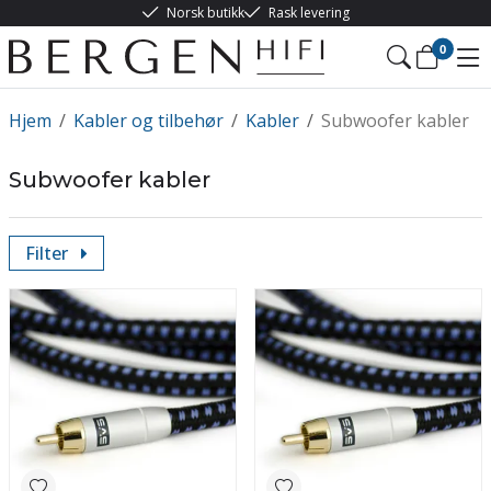
Norsk butikk
Rask levering
0
Hjem
/
Kabler og tilbehør
/
Kabler
/
Subwoofer kabler
Subwoofer kabler
Filter