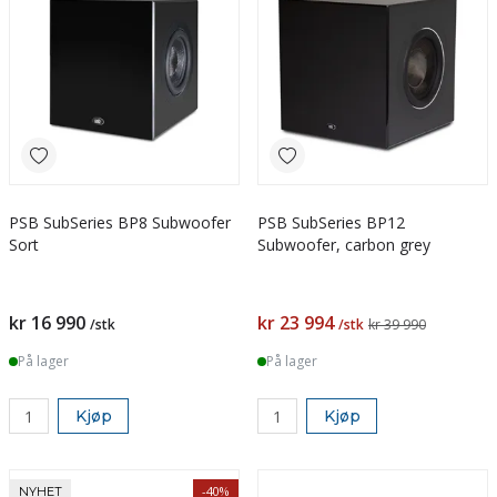
PSB SubSeries BP8 Subwoofer
PSB SubSeries BP12
Sort
Subwoofer, carbon grey
kr 16 990
kr 23 994
/stk
/stk
kr 39 990
På lager
På lager
Kjøp
Kjøp
-40%
NYHET