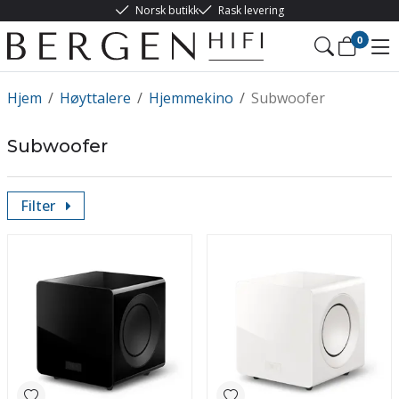
Norsk butikk
Rask levering
0
Hjem
/
Høyttalere
/
Hjemmekino
/
Subwoofer
Subwoofer
Filter