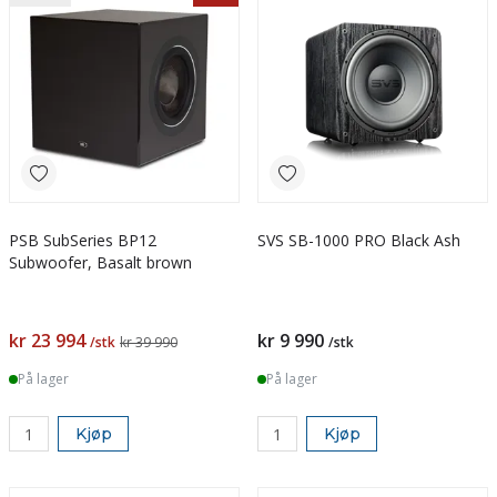
PSB SubSeries BP12
SVS SB-1000 PRO Black Ash
Subwoofer, Basalt brown
kr 23 994
kr 9 990
/stk
kr 39 990
/stk
På lager
På lager
Kjøp
Kjøp