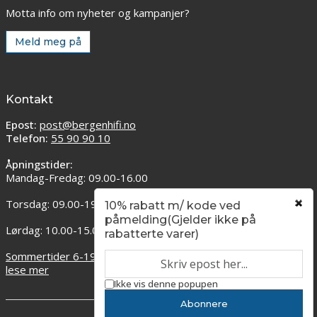
Motta info om nyheter og kampanjer?
Meld meg på
Kontakt
Epost:
post@bergenhifi.no
Telefon:
55 90 90 10
Åpningstider:
Mandag-Fredag: 09.00-16.00
Torsdag: 09.00-19.00
10% rabatt m/ kode ved
påmelding(Gjelder ikke på
Lørdag: 10.00-15.00
rabatterte varer)
Sommertider 6-19 juli. Åpent 11:00 til 15:00. Klikk her for og
lese mer
Ikke vis denne popupen
Abonnere