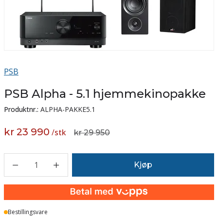
PSB
PSB Alpha - 5.1 hjemmekinopakke
Produktnr.:
ALPHA-PAKKE5.1
kr 23 990
/
stk
kr 29 950
1
Kjøp
Bestillingsvare