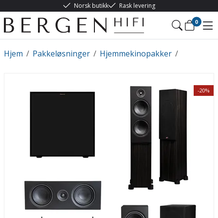
Norsk butikk
Rask levering
0
Hjem
/
Pakkeløsninger
/
Hjemmekinopakker
/
-20%