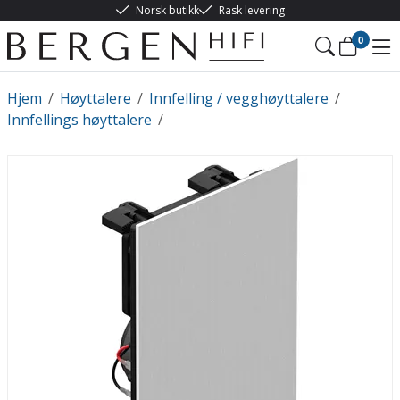
Norsk butikk
Rask levering
0
Hjem
/
Høyttalere
/
Innfelling / vegghøyttalere
/
Innfellings høyttalere
/