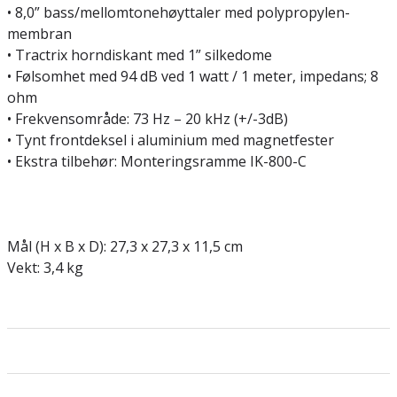
• 8,0” bass/mellomtonehøyttaler med polypropylen-
membran
• Tractrix horndiskant med 1” silkedome
• Følsomhet med 94 dB ved 1 watt / 1 meter, impedans; 8
ohm
• Frekvensområde: 73 Hz – 20 kHz (+/-3dB)
• Tynt frontdeksel i aluminium med magnetfester
• Ekstra tilbehør: Monteringsramme IK-800-C
Mål (H x B x D): 27,3 x 27,3 x 11,5 cm
Vekt: 3,4 kg