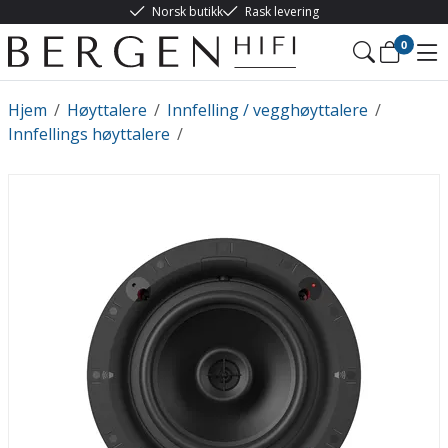
Norsk butikk
Rask levering
0
Hjem
/
Høyttalere
/
Innfelling / vegghøyttalere
/
Innfellings høyttalere
/