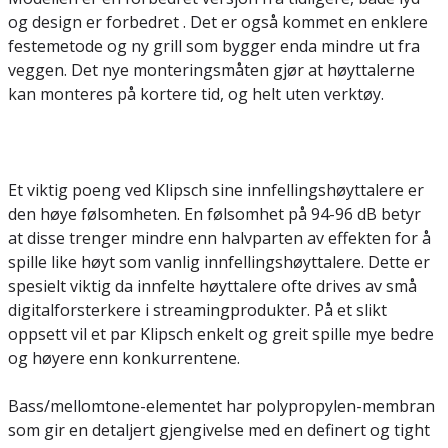
og design er forbedret . Det er også kommet en enklere
festemetode og ny grill som bygger enda mindre ut fra
veggen. Det nye monteringsmåten gjør at høyttalerne
kan monteres på kortere tid, og helt uten verktøy.
Et viktig poeng ved Klipsch sine innfellingshøyttalere er
den høye følsomheten. En følsomhet på 94-96 dB betyr
at disse trenger mindre enn halvparten av effekten for å
spille like høyt som vanlig innfellingshøyttalere. Dette er
spesielt viktig da innfelte høyttalere ofte drives av små
digitalforsterkere i streamingprodukter. På et slikt
oppsett vil et par Klipsch enkelt og greit spille mye bedre
og høyere enn konkurrentene.
Bass/mellomtone-elementet har polypropylen-membran
som gir en detaljert gjengivelse med en definert og tight