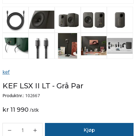
kef
KEF LSX II LT - Grå Par
Produktnr.:
102667
kr 11 990
/
stk
1
Kjøp