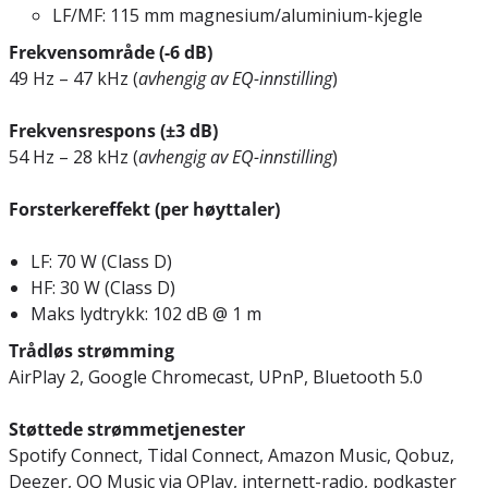
LF/MF: 115 mm magnesium/aluminium-kjegle
Frekvensområde (-6 dB)
49 Hz – 47 kHz (
avhengig av EQ-innstilling
)
Frekvensrespons (±3 dB)
54 Hz – 28 kHz (
avhengig av EQ-innstilling
)
Forsterkereffekt (per høyttaler)
LF: 70 W (Class D)
HF: 30 W (Class D)
Maks lydtrykk: 102 dB @ 1 m
Trådløs strømming
AirPlay 2, Google Chromecast, UPnP, Bluetooth 5.0
Støttede strømmetjenester
Spotify Connect, Tidal Connect, Amazon Music, Qobuz,
Deezer, QQ Music via QPlay, internett-radio, podkaster