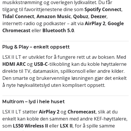
musikkstrømming og overlegen lydkvalitet. Du får
tilgang til favorittjenestene dine som
Spotify Connect
,
Tidal Connect
,
Amazon Music
,
Qobuz
,
Deezer
,
internett-radio og podkaster – alt via
AirPlay 2
,
Google
Chromecast
eller
Bluetooth 5.0
.
Plug & Play – enkelt oppsett
LSX II LT er utviklet for å fungere rett ut av boksen. Med
HDMI ARC
og
USB-C
-tilkobling kan du koble høyttalerne
direkte til TV, datamaskin, spillkonsoll eller andre kilder.
Den smarte og brukervennlige løsningen gjør det enkelt
å nyte høykvalitetslyd uten komplisert oppsett.
Multirom – lyd i hele huset
LSX II LT støtter
AirPlay 2
og
Chromecast
, slik at du
enkelt kan koble den sammen med andre KEF-høyttalere,
som
LS50 Wireless II
eller
LSX II
, for å spille samme