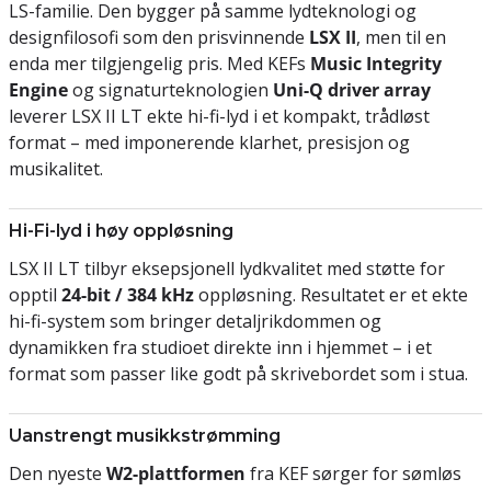
LS-familie. Den bygger på samme lydteknologi og
designfilosofi som den prisvinnende
LSX II
, men til en
enda mer tilgjengelig pris. Med KEFs
Music Integrity
Engine
og signaturteknologien
Uni-Q driver array
leverer LSX II LT ekte hi-fi-lyd i et kompakt, trådløst
format – med imponerende klarhet, presisjon og
musikalitet.
Hi-Fi-lyd i høy oppløsning
LSX II LT tilbyr eksepsjonell lydkvalitet med støtte for
opptil
24-bit / 384 kHz
oppløsning. Resultatet er et ekte
hi-fi-system som bringer detaljrikdommen og
dynamikken fra studioet direkte inn i hjemmet – i et
format som passer like godt på skrivebordet som i stua.
Uanstrengt musikkstrømming
Den nyeste
W2-plattformen
fra KEF sørger for sømløs