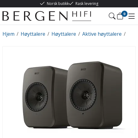
Norsk butikk
Rask levering
0
Hjem
/
Høyttalere
/
Høyttalere
/
Aktive høyttalere
/